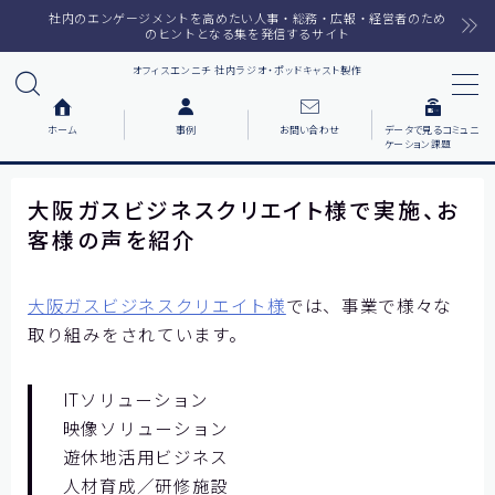
社内のエンゲージメントを高めたい人事・総務・広報・経営者のため
のヒントとなる集を発信するサイト
オフィスエンニチ 社内ラジオ・ポッドキャスト製作
MENU
ホーム
事例
お問い合わせ
データで見るコミュニ
ケーション課題
ホーム
大阪ガスビジネスクリエイト様で実施、お
ラジオメルマガ
客様の声を紹介
サービス一覧
大阪ガスビジネスクリエイト様
では、事業で様々な
取り組みをされています。
番組で紹介した音楽
ITソリューション
事例について知りたい
映像ソリューション
各社の動機をまとめました
遊休地活用ビジネス
お客様の声をまとめました
人材育成／研修施設