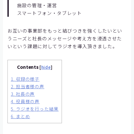
施設の管理・運営
【神戸製鋼所様】
スマートフォン・タブレット
【住友ゴム工業様①】
【住友ゴム工業様②】
お互いの事業部をもっと結びつきを強くしたいとい
うニーズと社長のメッセージや考え方を浸透させた
大阪ガスビジネスクリエイト様
いという課題に対してラジオを導入頂きました。
【大阪ガスビジネスクリエイト様】
【株式会社リゲッタ様】
Contents
[
hide
]
コミュニケーションの課題をデータで見る
1.
収録の様子
2.
担当者様の声
メディア掲載
3.
社長の声
4.
役員様の声
記事を探す
5.
ラジオを行った結果
6.
まとめ
よくあるご質問