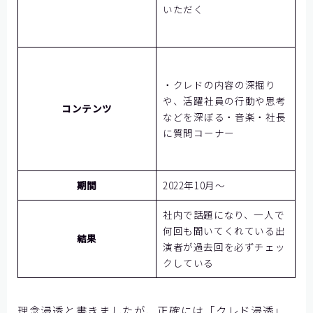
いただく
・クレドの内容の深掘り
や、活躍社員の行動や思考
コンテンツ
などを深ぼる・音楽・社長
に質問コーナー
期間
2022年10月～
社内で話題になり、一人で
何回も聞いてくれている出
結果
演者が過去回を必ずチェッ
クしている
理念浸透と書きましたが、正確には「クレド浸透」