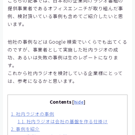
こちらの記事では、日本初の企業向けラジオ番組の
【神戸製鋼所様】
提供事業者であるオフィスエンニチが取り組んだ事
例、検討頂いている事例も含めてご紹介したいと思
【住友ゴム工業様①】
います。
【住友ゴム工業様②】
大阪ガスビジネスクリエイト様
他社の事例などは Google 検索でいくらでも出てくる
のですが、事業者として実施した社内ラジオの成
【大阪ガスビジネスクリエイト様】
功、あるいは失敗の事例は生のレポートになりま
【株式会社リゲッタ様】
す。
コミュニケーションの課題をデータで見る
これから社内ラジオを検討している企業様にとって
は、参考になるかと思います。
メディア掲載
Contents
[
hide
]
記事を探す
1.
社内ラジオの事例
1.1.
社内ラジオは会社の基盤を作る仕掛け
よくあるご質問
2.
事例を紹介