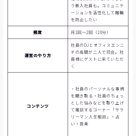
う新入社員も。コミュニケ
ーションを活性化して離職
を防止したい
頻度
月1回～2回（20分）
社員のDJとオフィスエンニ
チの高間が二人で司会。社
運営のやり方
員様にゲストに来ていただ
く
・社員のパーソナルな事柄
を聞き取る
・社員のちょっ
とした悩みなどを取り上げ
コンテンツ
て雑談するコーナー
「サラ
リーマン人生相談」・占
い・音楽