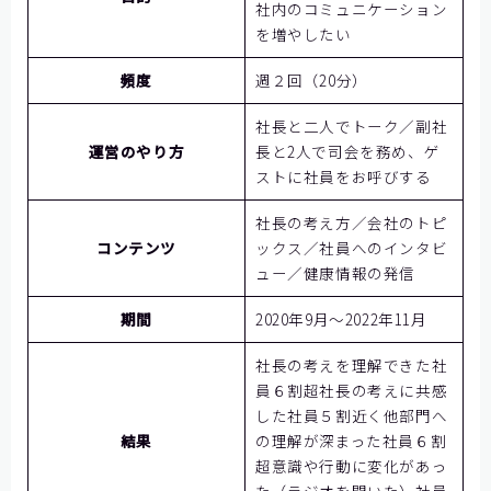
社内のコミュニケーション
を増やしたい
頻度
週２回（20分）
社長と二人でトーク／副社
運営のやり方
長と2人で司会を務め、ゲ
ストに社員をお呼びする
社長の考え方／会社のトピ
コンテンツ
ックス／社員へのインタビ
ュー／健康情報の発信
期間
2020年9月～2022年11月
社長の考えを理解できた社
員６割超社長の考えに共感
した社員５割近く他部門へ
結果
の理解が深まった社員６割
超意識や行動に変化があっ
た（ラジオを聞いた）社員