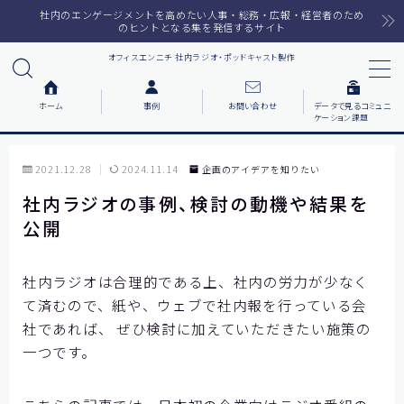
社内のエンゲージメントを高めたい人事・総務・広報・経営者のため
のヒントとなる集を発信するサイト
オフィスエンニチ 社内ラジオ・ポッドキャスト製作
MENU
ホーム
事例
お問い合わせ
データで見るコミュニ
ケーション課題
ホーム
2021.12.28
2024.11.14
企画のアイデアを知りたい
ラジオメルマガ
社内ラジオの事例、検討の動機や結果を
公開
サービス一覧
番組で紹介した音楽
社内ラジオは合理的である上、社内の労力が少なく
て済むので、紙や、ウェブで社内報を行っている会
社であれば、 ぜひ検討に加えていただきたい施策の
事例について知りたい
一つです。
各社の動機をまとめました
お客様の声をまとめました