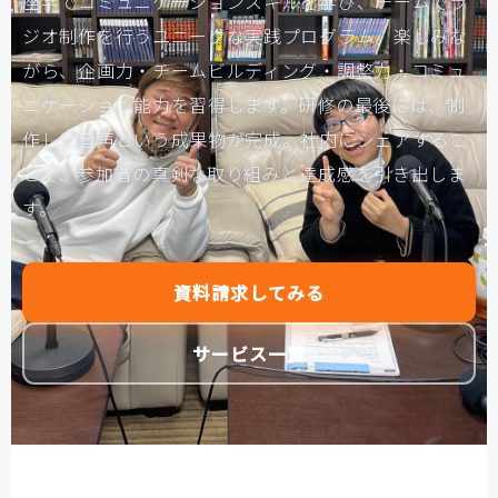
座学でコミュニケーションスキルを学び、チームでラ
【神戸製鋼所様】
ジオ制作を行うユニークな実践プログラム。楽しみな
【住友ゴム工業様①】
がら、企画力・チームビルディング・調整力・コミュ
ニケーション能力を習得します。研修の最後には、制
【住友ゴム工業様②】
作した音声という成果物が完成。社内にシェアするこ
大阪ガスビジネスクリエイト様
とで、参加者の真剣な取り組みと達成感を引き出しま
【大阪ガスビジネスクリエイト様】
す。
【株式会社リゲッタ様】
コミュニケーションの課題をデータで見る
資料請求してみる
メディア掲載
サービス一覧
記事を探す
よくあるご質問