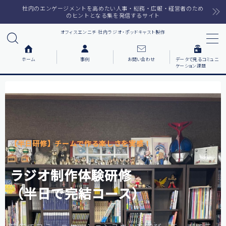
社内のエンゲージメントを高めたい人事・総務・広報・経営者のため
のヒントとなる集を発信するサイト
オフィスエンニチ 社内ラジオ・ポッドキャスト製作
MENU
ホーム
事例
お問い合わせ
データで見るコミュニ
ケーション課題
ホーム
ラジオメルマガ
サービス一覧
【半日研修】チームで作る楽しさを実感！
番組で紹介した音楽
ラジオ制作体験研修
事例について知りたい
（半日で完結コース）
各社の動機をまとめました
お客様の声をまとめました