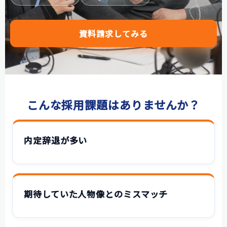
【神戸製鋼所様】
【住友ゴム工業様①】
資料請求してみる
【住友ゴム工業様②】
大阪ガスビジネスクリエイト様
【大阪ガスビジネスクリエイト様】
こんな採用課題はありませんか？
【株式会社リゲッタ様】
コミュニケーションの課題をデータで見る
内定辞退が多い
メディア掲載
記事を探す
期待していた人物像とのミスマッチ
よくあるご質問