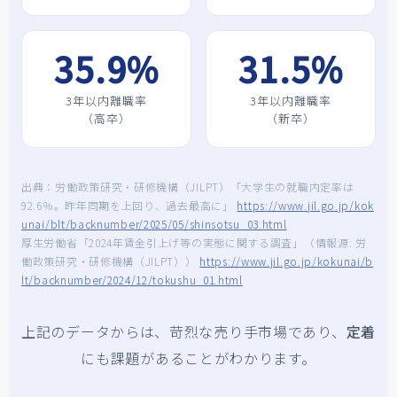
35.9%
31.5%
3年以内離職率
3年以内離職率
（高卒）
（新卒）
出典：労働政策研究・研修機構（JILPT）「大学生の就職内定率は
92.6％。昨年同期を上回り、過去最高に」
https://www.jil.go.jp/kok
unai/blt/backnumber/2025/05/shinsotsu_03.html
厚生労働省「2024年賃金引上げ等の実態に関する調査」（情報源: 労
働政策研究・研修機構（JILPT））
https://www.jil.go.jp/kokunai/b
lt/backnumber/2024/12/tokushu_01.html
上記のデータからは、苛烈な売り手市場であり、
定着
にも課題があることがわかります。