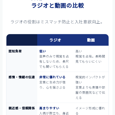
ラジオと動画の比較
ラジオの役割はミスマッチ防止と入社意欲向上。
ラジオ
動画
認知負荷
低い
高い
音声のみで視覚を占
視覚を占有。長時間
有しないため、長尺
見てもらいにくい
でも聞いてもらえる
感情・情緒の伝達
非常に優れている
視覚的インパクトが
言葉に生命力が宿
強い
り、心を揺さぶる
言葉よりも表情や部
屋の雰囲気などで伝
える
親近感・信頼関係
高まりやすい
イメージ形成に優れ
人柄が際立ち、身近
る