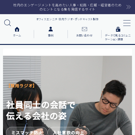
社内のエンゲージメントを高めたい人事・総務・広報・経営者のため
のヒントとなる集を発信するサイト
オフィスエンニチ 社内ラジオ・ポッドキャスト製作
MENU
ホーム
事例
お問い合わせ
データで見るコミュニ
ケーション課題
ホーム
ラジオメルマガ
サービス一覧
【採用ラジオ】
番組で紹介した音楽
社員同士の会話で
事例について知りたい
伝える会社の姿
各社の動機をまとめました
お客様の声をまとめました
ミスマッチ防止
入社意欲の向上