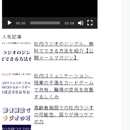
ー
ヤ
ー
00:00
03:58
人気記事
社内ラジオのジングル、無
料でできる方法を紹介【公
開メールマガジン】
社内コミュニケーション、
残業の不満をカードゲーム
で共有、職場の空気を改善
するしくみ
高齢者施設での社内ラジオ
の可能性、語りが持つケア
の力