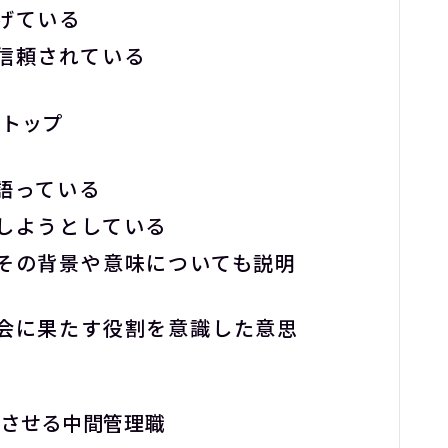
記事を探す
げている
信頼されている
よくあるご質問
営トップ
お問い合わせ
語っている
しようとしている
その背景や意味についても説明
会に果たす役割を意識した意思
透させる中間管理職