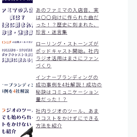
あのファミマの入店音、実
は〇〇向けに作られた曲だ
った！？歴史に刻まれた、
珍言・迷言集
ローリング・ストーンズが
ポッドキャスト開始。社内
ラジオ活用はまさにファン
づくり
インナーブランディングの
成功事例を4社解説！成功の
秘訣はコミュニケーション
量だった！？
社内ラジオのツール、あま
りコストをかけずにできる
方法を紹介