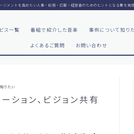
ージメントを高めたい人事・総務・広報・経営者のためのヒントとなる集を発
ビス一覧
番組で紹介した音楽
事例について知り
各社の動機をまとめまし
よくあるご質問
お問い合わせ
お客様の声をまとめまし
ホーム
【神戸製鋼所様】
ラジオメルマガ
【住友ゴム工業様①】
知りたい
【住友ゴム工業様②】
サービス一覧
ーション、ビジョン共有
大阪ガスビジネスクリエ
様
番組で紹介した音楽
【大阪ガスビジネスク
イト様】
事例について知りたい