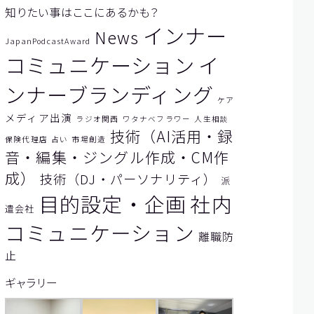
知りたい事はここにあるかも？
インナー
News
JapanPodcastAward
題を
コミュニケーション
イ
ンナーブランディング
ケア
メディア出演
ラジオ関西
ワタナベフラワー
人生相談
技術（AI活用・録
保険代理店
占い
市場創造
音・編集・ジングル作成・CM作
成）
技術（DJ・パーソナリティ）
派
目的設定・企画
社内
遣会社
コミュニケーション
離職防
止
ギャラリー