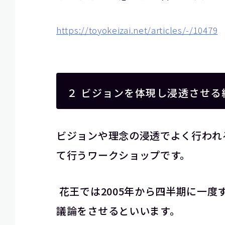
https://toyokeizai.net/articles/-/10479
２ ビジョンを体現し浸透させる
ビジョンや理念の浸透でよく行われ
て行うワークショップです。
花王では2005年から四半期に一度
議論をさせるといいます。