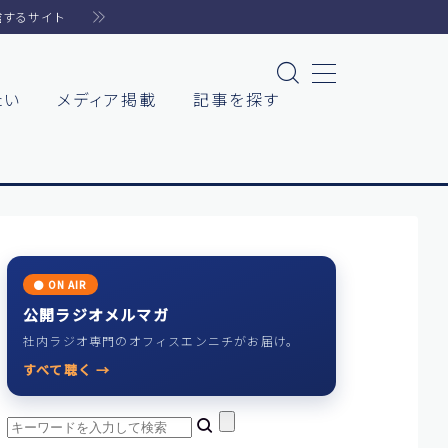
信するサイト
たい
メディア掲載
記事を探す
た
た
● ON AIR
公開ラジオメルマガ
社内ラジオ専門のオフィスエンニチがお届け。
イト
すべて聴く →
リエ