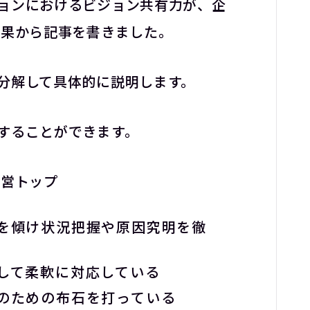
ョンにおけるビジョン共有力が、企
【株式会社リゲッタ様】
各社の動機をまとめました
結果から記事を書きました。
お客様の声をまとめました
コミュニケーションの課
データで見る
【神戸製鋼所様】
分解して具体的に説明します。
【住友ゴム工業様①】
【住友ゴム工業様②】
することができます。
大阪ガスビジネスクリエイト様
【大阪ガスビジネスクリエイト様】
経営トップ
【株式会社リゲッタ様】
コミュニケーションの課題をデータで
を傾け状況把握や原因究明を徹
見る
して柔軟に対応している
メディア掲載
のための布石を打っている