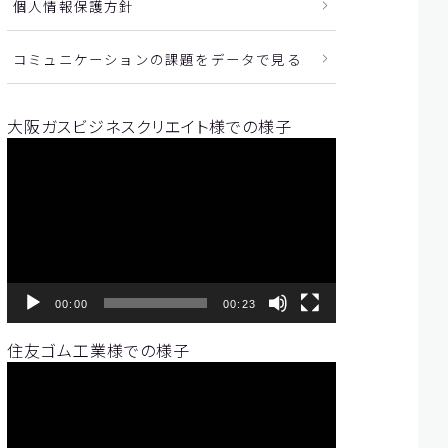
個人情報保護方針
コミュニケーションの課題をデータで見る
大阪ガスビジネスクリエイト様での様子
動
画
プ
レ
ー
ヤ
ー
00:00
00:23
住友ゴム工業様での様子
動
画
プ
レ