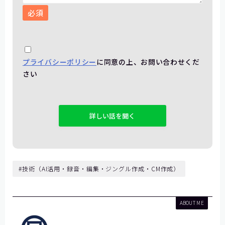
必須
プライバシーポリシー
に同意の上、お問い合わせくだ
さい
こ
の
フ
ィ
ー
ル
#技術（AI活用・録音・編集・ジングル作成・CM作成）
ド
は
空
ABOUT ME
の
ま