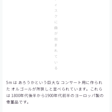
ィ
ス
ク
に
曲
が
刻
ま
れ
て
い
る
5m は あろうかという巨大な コンサート用に作られ
た オルゴールが所狭しと並べられています。これら
は 1800年代後半から1900年代前半のヨーロッパ製の
骨董品です。