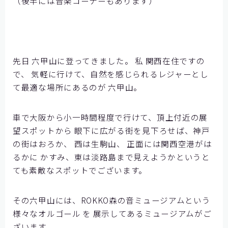
（後半には音楽コーナーもあります）
【神戸製鋼所様】
【住友ゴム工業様①】
【住友ゴム工業様②】
先日 六甲山に登ってきました。 私 関西在住ですの
大阪ガスビジネスクリエイト様
で、 気軽に行けて、自然を感じられるレジャーとし
【大阪ガスビジネスクリエイト様】
て最適な場所にあるのが 六甲山。
【株式会社リゲッタ様】
車で大阪から小一時間程度で行けて、頂上付近の展
コミュニケーションの課題をデータで見る
望スポットから 眼下に広がる街を見下ろせば、神戸
の街はおろか、 西は生駒山、 正面には関西空港がは
メディア掲載
るかに かすみ、東は淡路島まで見えようかというと
ても素敵なスポットでございます。
記事を探す
その六甲山には、ROKKO森の音ミュージアムという
よくあるご質問
様々なオルゴール を 展示してあるミュージアムがご
ざいます。