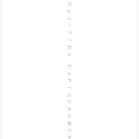
う
か
と
い
う
巨
大
さ
オ
ル
ゴ
ー
ル
の
中
の
銀
の
デ