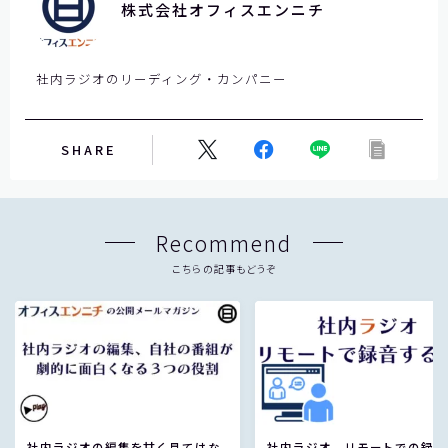
株式会社オフィスエンニチ
ま
に
し
社内ラジオのリーディング・カンパニー
て
く
だ
SHARE
さ
い
。
Recommend
こちらの記事もどうぞ
社内ラジオの編集を甘く見てはな
社内ラジオ、リモートでの録音