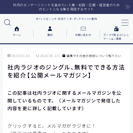
社内のエンゲージメントを高めたい人事・総務・広報・経営者のため
のヒントとなる集を発信するサイト
オフィスエンニチ 社内ラジオ・ポッドキャスト製作
MENU
ホーム
事例
お問い合わせ
データで見るコミュニ
ケーション課題
ホーム
2024.01.02
2026.06.14
編集やその他の技術について知りたい
ラジオメルマガ
社内ラジオのジングル、無料でできる方法
を紹介【公開メールマガジン】
サービス一覧
番組で紹介した音楽
この記事は社内ラジオに関するメールマガジンを公
開しているものです。（メールマガジンで発信した
内容を更に詳しく記載しています）
事例について知りたい
各社の動機をまとめました
クリックすると、メルマガがラジオに！
お客様の声をまとめました