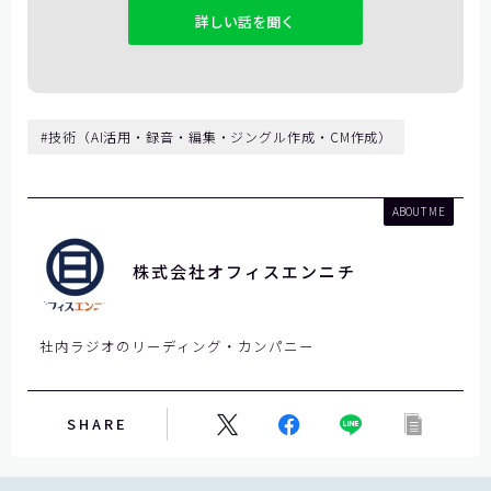
の
フ
ィ
ー
ル
#技術（AI活用・録音・編集・ジングル作成・CM作成）
ド
は
空
ABOUT ME
の
ま
株式会社オフィスエンニチ
ま
に
し
社内ラジオのリーディング・カンパニー
て
く
だ
SHARE
さ
い
。