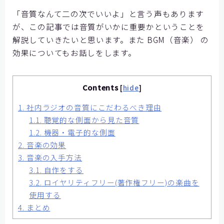
【神戸製鋼所様】
「音質なんて二の次でいいよ」と言う声もあります
が、この記事では音質がいかに重要かということを
【住友ゴム工業様①】
解説していきたいと思います。また BGM（音楽） の
【住友ゴム工業様②】
効果についてもお話しをします。
大阪ガスビジネスクリエイト様
【大阪ガスビジネスクリエイト様】
Contents
[
hide
]
【株式会社リゲッタ様】
1.
社内ラジオの音質にこだわるべき理由
コミュニケーションの課題をデータで見る
1.1.
聴覚的な側面から見た音質
1.2.
機器・電子的な側面
2.
音楽の効果
メディア掲載
3.
音楽の入手方法
3.1.
自作をする
記事を探す
3.2.
ロイヤリティフリー(著作権フリー)の楽曲を
使用する
よくあるご質問
4.
まとめ