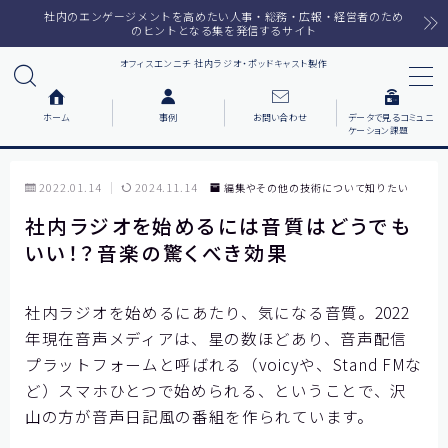
社内のエンゲージメントを高めたい人事・総務・広報・経営者のため
のヒントとなる集を発信するサイト
オフィスエンニチ 社内ラジオ・ポッドキャスト製作
MENU
ホーム
事例
お問い合わせ
データで見るコミュニ
ケーション課題
ホーム
2022.01.14
2024.11.14
編集やその他の技術について知りたい
ラジオメルマガ
社内ラジオを始めるには音質はどうでも
いい！？音楽の驚くべき効果
サービス一覧
番組で紹介した音楽
社内ラジオを始めるにあたり、気になる音質。2022
年現在音声メディアは、星の数ほどあり、音声配信
プラットフォームと呼ばれる（voicyや、Stand FMな
事例について知りたい
ど）スマホひとつで始められる、ということで、沢
各社の動機をまとめました
山の方が音声日記風の番組を作られています。
お客様の声をまとめました