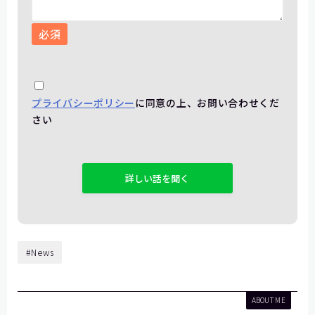
必須
プライバシーポリシー
に同意の上、お問い合わせくだ
さい
こ
の
フ
ィ
ー
ル
#News
ド
は
空
ABOUT ME
の