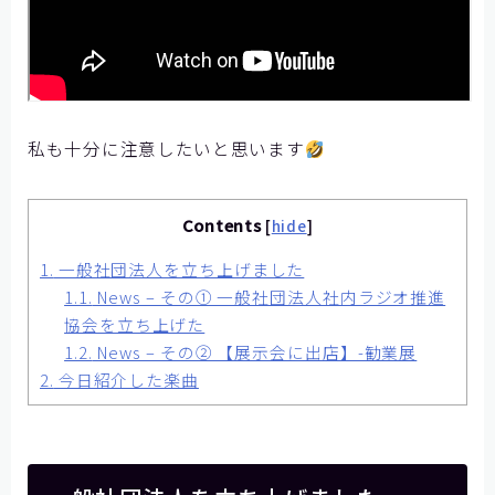
私も十分に注意したいと思います
Contents
[
hide
]
1.
一般社団法人を立ち上げました
1.1.
News – その① 一般社団法人社内ラジオ推進
協会を立ち上げた
1.2.
News – その② 【展示会に出店】-勧業展
2.
今日紹介した楽曲