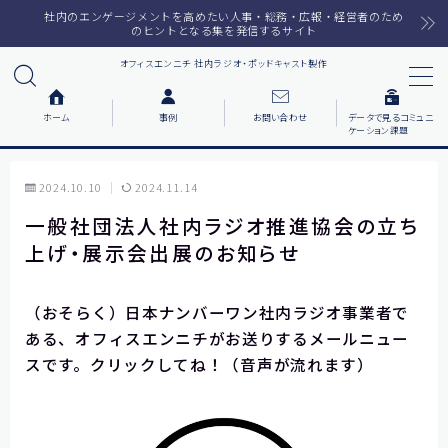
社内のエンゲージメントを高めたい人事・総務・広報・経営者のため
のヒントとなる集を発信するサイト
オフィスエンニチ 社内ラジオ・ポッドキャスト製作
MENU
ホーム
事例
お問い合わせ
データで見るコミュニ
ケーション課題
ホーム
2024.10.10
2024.11.14
ラジオメルマガ
一般社団法人社内ラジオ推進協会の立ち
上げ・展示会出展のお知らせ
サービス一覧
番組で紹介した音楽
（おそらく）日本ナンバーワン社内ラジオ事業者で
ある、オフィスエンニチがお送りするメールニュー
スです。
クリックしてね！（音声が流れます）
事例について知りたい
各社の動機をまとめました
お客様の声をまとめました