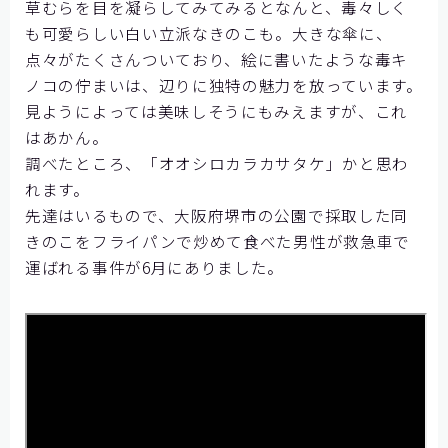
草むらを目を凝らしてみてみるとなんと、毒々しく
お問い合わせ
も可愛らしい白い立派なきのこも。大きな傘に、
点々がたくさんついており、絵に書いたような毒キ
ノコの佇まいは、辺りに独特の魅力を放っています。
見ようによっては美味しそうにもみえますが、これ
はあかん。
調べたところ、「オオシロカラカサタケ」かと思わ
れます。
先達はいるもので、大阪府堺市の公園で採取した同
きのこをフライパンで炒めて食べた男性が救急車で
運ばれる事件が6月にありました。