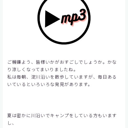
【神戸製鋼所様】
【住友ゴム工業様①】
【住友ゴム工業様②】
大阪ガスビジネスクリエイト様
【大阪ガスビジネスクリエイト様】
【株式会社リゲッタ様】
ご機嫌よう、皆様いかがおすごしでしょうか。かな
コミュニケーションの課題をデータで見る
り涼しくなってまいりましたね。
私は毎朝、淀川沿いを散歩していますが、毎日ある
いているといろいろな発見があります。
メディア掲載
記事を探す
夏は密かに川沿いでキャンプをしている方もいます
よくあるご質問
し、