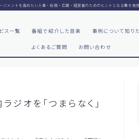
ージメントを高めたい人事・総務・広報・経営者のためのヒントとなる集を発
ビス一覧
番組で紹介した音楽
事例について知り
各社の動機をまとめまし
よくあるご質問
お問い合わせ
お客様の声をまとめまし
ホーム
【神戸製鋼所様】
ラジオメルマガ
【住友ゴム工業様①】
【住友ゴム工業様②】
サービス一覧
ラジオを「つまらなく」
大阪ガスビジネスクリエ
様
番組で紹介した音楽
【大阪ガスビジネスク
イト様】
事例について知りたい