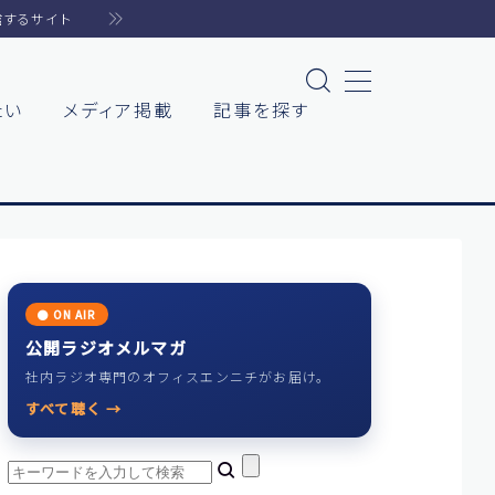
信するサイト
たい
メディア掲載
記事を探す
た
た
● ON AIR
公開ラジオメルマガ
社内ラジオ専門のオフィスエンニチがお届け。
イト
すべて聴く →
リエ