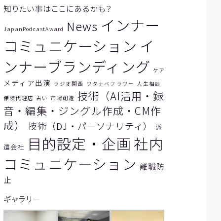
知りたい事はここにあるかも？
インナー
News
JapanPodcastAward
題を
コミュニケーション
イ
ンナーブランディング
ケア
メディア出演
ラジオ関西
ワタナベフラワー
人生相談
技術（AI活用・録
保険代理店
占い
市場創造
音・編集・ジングル作成・CM作
成）
技術（DJ・パーソナリティ）
派
目的設定・企画
社内
遣会社
コミュニケーション
離職防
止
ギャラリー