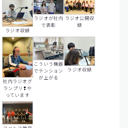
ラジオが社内
ラジオ公開収
で表彰
録
ラジオ収録
こういう機器
ラジオ収録
でテンション
が上がる
社内ラジオグ
ランプリ❢や
っています