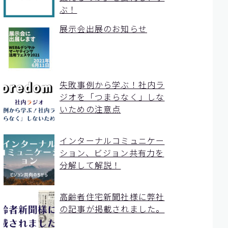
ぶ！
展示会出展のお知らせ
失敗事例から学ぶ！社内ラ
ジオを「つまらなく」しな
いための注意点
インターナルコミュニケー
ション、ビジョン共有力を
分解して解説！
高齢者住宅新聞社様に弊社
の記事が掲載されました。