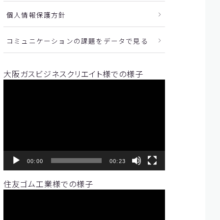
個人情報保護方針
コミュニケーションの課題をデータで見る
大阪ガスビジネスクリエイト様での様子
動
画
プ
レ
ー
ヤ
ー
00:00
00:23
住友ゴム工業様での様子
動
画
プ