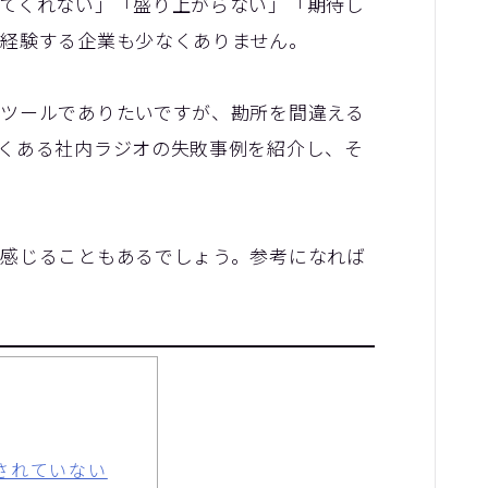
てくれない」「盛り上がらない」「期待し
【株式会社リゲッタ様】
各社の動機をまとめました
経験する企業も少なくありません。
お客様の声をまとめました
コミュニケーションの課
データで見る
【神戸製鋼所様】
ツールでありたいですが、勘所を間違える
くある社内ラジオの失敗事例を紹介し、そ
【住友ゴム工業様①】
【住友ゴム工業様②】
大阪ガスビジネスクリエイト様
感じることもあるでしょう。参考になれば
【大阪ガスビジネスクリエイト様】
【株式会社リゲッタ様】
コミュニケーションの課題をデータで
見る
メディア掲載
されていない