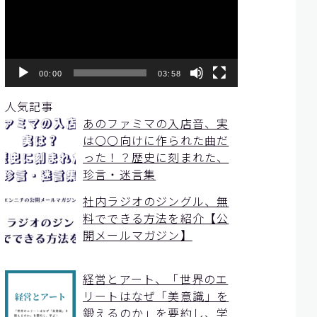
レ
ー
ヤ
ー
00:00
03:58
人気記事
あのファミマの入店音、実
は〇〇向けに作られた曲だ
った！？歴史に刻まれた、
珍言・迷言集
社内ラジオのジングル、無
料でできる方法を紹介【公
開メールマガジン】
経営とアート、「世界のエ
リートはなぜ「美意識」を
鍛えるのか」を要約し、学