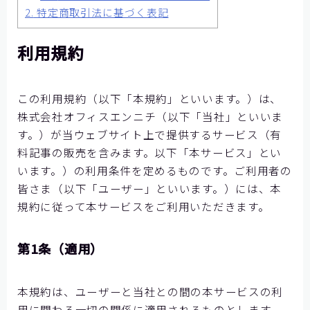
2.
特定商取引法に基づく表記
【神戸製鋼所様】
【住友ゴム工業様①】
利用規約
【住友ゴム工業様②】
大阪ガスビジネスクリエイト様
この利用規約（以下「本規約」といいます。）は、
【大阪ガスビジネスクリエイト様】
株式会社オフィスエンニチ（以下「当社」といいま
す。）が当ウェブサイト上で提供するサービス（有
【株式会社リゲッタ様】
料記事の販売を含みます。以下「本サービス」とい
コミュニケーションの課題をデータで見る
います。）の利用条件を定めるものです。ご利用者の
皆さま（以下「ユーザー」といいます。）には、本
メディア掲載
規約に従って本サービスをご利用いただきます。
記事を探す
第1条（適用）
よくあるご質問
本規約は、ユーザーと当社との間の本サービスの利
用に関わる一切の関係に適用されるものとします。