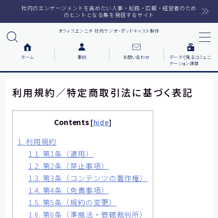
社内のエンゲージメントを高めたい人事・総務・広報・経営者のため
のヒントとなる集を発信するサイト
オフィスエンニチ 社内ラジオ・ポッドキャスト製作
MENU
ホーム
事例
お問い合わせ
データで見るコミュニ
ケーション課題
ホーム
利用規約／特定商取引法に基づく表記
ラジオメルマガ
Contents
サービス一覧
[
hide
]
1.
利用規約
番組で紹介した音楽
1.1.
第1条（適用）
1.2.
第2条（禁止事項）
事例について知りたい
1.3.
第3条（コンテンツの著作権）
1.4.
第4条（免責事項）
各社の動機をまとめました
1.5.
第5条（規約の変更）
お客様の声をまとめました
1.6.
第6条（準拠法・管轄裁判所）