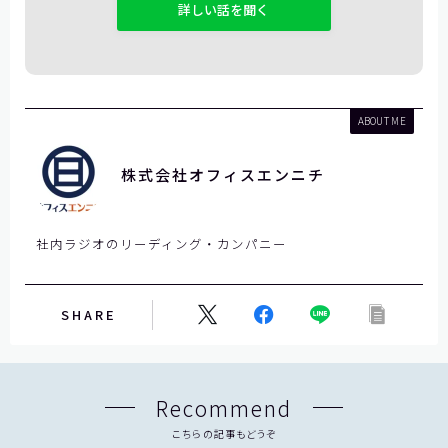
フ
ィ
ー
ル
ド
ABOUT ME
は
空
株式会社オフィスエンニチ
の
ま
ま
社内ラジオのリーディング・カンパニー
に
し
て
SHARE
く
だ
さ
Recommend
い
。
こちらの記事もどうぞ