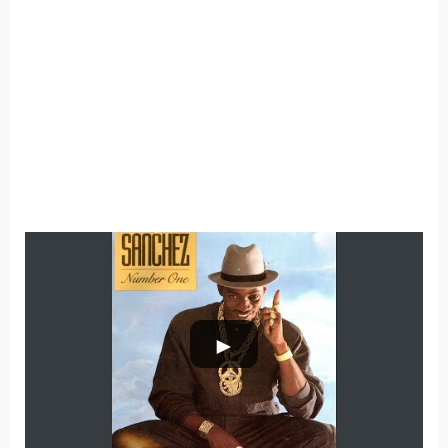
オリジナルはこちら
►
壁の今日から叫び声が聞こえる。という当時の黒人
の置かれた環境を風刺しています。
警察は来ても、いつも遅すぎる・・実際にトレーシ
ーが経験した内容かどうかはともかく、多くの人の