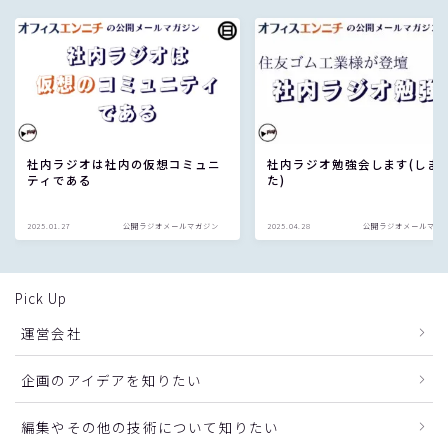
社内ラジオは社内の仮想コミュニ
社内ラジオ勉強会します(しま
ティである
た)
2025.01.27
公開ラジオメールマガジン
2025.04.28
公開ラジオメールマガ
Pick Up
運営会社
企画のアイデアを知りたい
編集やその他の技術について知りたい