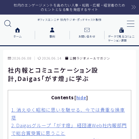
社内のエンゲージメントを高めたい人事・総務・広報・経営者のため
のヒントとなる集を発信するサイト
オフィスエンニチ 社内ラジオ・ポッドキャスト製作
MENU
ホーム
事例
お問い合わせ
データで見るコミュニ
ケーション課題
ホーム
2026.06.08
2026.06.14
公開ラジオメールマガジン
ラジオメルマガ
社内報とコミュニケーション設
計,Daigas「がす燈」に学ぶ
サービス一覧
番組で紹介した音楽
Contents
[
hide
]
1.
消えゆく昭和に思いを馳せる、今では貴重な操車
事例について知りたい
塔
各社の動機をまとめました
2.
Daigasグループ「がす燈」 経団連Web社内報部門
で総合賞受賞に思うこと
お客様の声をまとめました