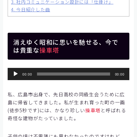
3.
社内コミュニケーション設計には「仕掛け」
【神戸製鋼所様】
4.
今日紹介した曲
【住友ゴム工業様①】
【住友ゴム工業様②】
大阪ガスビジネスクリエイト様
消えゆく昭和に思いを馳せる、今で
は貴重な
操車塔
【大阪ガスビジネスクリエイト様】
【株式会社リゲッタ様】
音
コミュニケーションの課題をデータで見る
00:00
00:00
声
プ
メディア掲載
私、広島市出身で、先日高校の同級生会うために広
レ
島に帰省してきました。私が生まれ育った町の一画
ー
記事を探す
(徒歩5秒です)には、かなり珍しい
操車塔
と呼ばれる
ヤ
奇怪な建物がたっていました。
ー
よくあるご質問
子供の頃は不思議にも思わなかったのですけれど