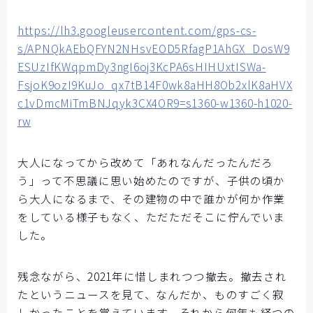
https://lh3.googleusercontent.com/gps-cs-
s/APNQkAEbQFYN2NHsvEOD5RfagP1AhGX_DosW9
ESUzIfKWqpmDy3ngI6oj3KcPA6sHIHUxtISWa-
FsjoK9ozI9KuJo_qx7tB14F0wk8aHH8Ob2xlK8aHVX
c1vDmcMiTmBNJqyk3CX4OR9=s1360-w1360-h1020-
rw
大人になってから改めて「あれなんだったんだろ
う」って不思議に思い始めたのですが、子供の頃か
ら大人になるまで、その建物の中で誰かが何か作業
をしている様子もなく、ただただそこに佇んでいま
した。
残念ながら、2021年に惜しまれつつ撤去。撤去され
たというニュースを見て、なんだか、ものすごく寂
しかったことを覚えています。それから何年も経つの