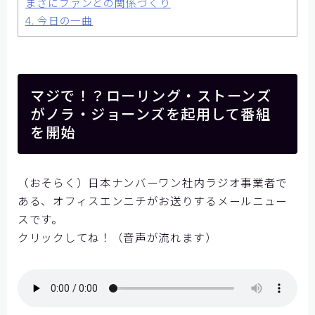
まさにファンとの関係づくり
【神戸製鋼所様】
4.
今日の一曲
【住友ゴム工業様①】
【住友ゴム工業様②】
大阪ガスビジネスクリエイト様
マジで！？
ローリング・ストーンズ
がノラ・ジョーンズを起用して番組
【大阪ガスビジネスクリエイト様】
を開始
【株式会社リゲッタ様】
コミュニケーションの課題をデータで見る
（おそらく）日本ナンバーワン社内ラジオ事業者で
ある、オフィスエンニチがお送りするメールニュー
メディア掲載
スです。
クリックしてね！（音声が流れます）
記事を探す
よくあるご質問