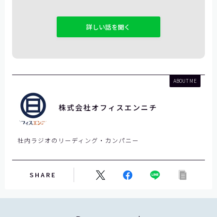
こ
の
フ
ィ
ー
ル
ド
ABOUT ME
は
空
株式会社オフィスエンニチ
の
ま
ま
社内ラジオのリーディング・カンパニー
に
し
て
SHARE
く
だ
さ