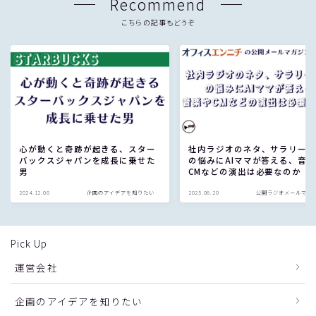
Recommend
い
。
こちらの記事もどうぞ
心が動くと奇跡が起きる、スター
社内ラジオのネタ、サラリー
バックスジャパンを成長に乗せた
の悩みにAIママが答える、音
男
CMなどの演出は必要なのか
2024.12.08
企画のアイデアを知りたい
2025.06.20
公開ラジオメールマガ
Pick Up
運営会社
企画のアイデアを知りたい