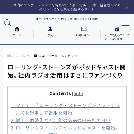
社内のエンゲージメントを高めたい人事・総務・広報・経営者のため
のヒントとなる集を発信するサイト
オフィスエンニチ 社内ラジオ・ポッドキャスト製作
MENU
ホーム
事例
お問い合わせ
データで見るコミュニ
ケーション課題
ホーム
2026.06.29
公開ラジオメールマガジン
ラジオメルマガ
ローリング・ストーンズがポッドキャスト開
始。社内ラジオ活用はまさにファンづくり
サービス一覧
番組で紹介した音楽
Contents
[
hide
]
1.
マジで！？ローリング・ストーンズがノラ・ジョ
事例について知りたい
ーンズを起用して番組を開始
各社の動機をまとめました
2.
蹴上、血洗町など、町の名前の由来も面白い
3.
ローリングストーンズがポッドキャストを開始。
お客様の声をまとめました