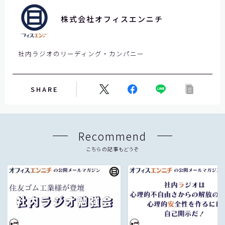
は
空
株式会社オフィスエンニチ
の
ま
ま
社内ラジオのリーディング・カンパニー
に
し
て
SHARE
く
だ
さ
Recommend
い
。
こちらの記事もどうぞ