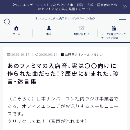
社内のエンゲージメントを高めたい人事・総務・広報・経営者のため
のヒントとなる集を発信するサイト
オフィスエンニチ 社内ラジオ・ポッドキャスト製作
MENU
ホーム
事例
お問い合わせ
データで見るコミュニ
ケーション課題
ホーム
2025.10.17
2026.06.14
公開ラジオメールマガジン
ラジオメルマガ
あのファミマの入店音、実は〇〇向けに
作られた曲だった！？歴史に刻まれた、珍
サービス一覧
言・迷言集
番組で紹介した音楽
（おそらく）日本ナンバーワン社内ラジオ事業者で
ある、オフィスエンニチがお送りするメールニュー
事例について知りたい
スです。
各社の動機をまとめました
クリックしてね！（音声が流れます）
お客様の声をまとめました