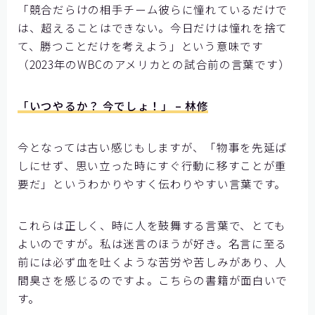
「競合だらけの相手チーム彼らに憧れているだけで
お問い合わせ
は、超えることはできない。今日だけは憧れを捨て
て、勝つことだけを考えよう」という意味です
（2023年のWBCのアメリカとの試合前の言葉です）
「いつやるか？ 今でしょ！」 – 林修
今となっては古い感じもしますが、「物事を先延ば
しにせず、思い立った時にすぐ行動に移すことが重
要だ」というわかりやすく伝わりやすい言葉です。
これらは正しく、時に人を鼓舞する言葉で、とても
よいのですが。私は迷言のほうが好き。名言に至る
前には必ず血を吐くような苦労や苦しみがあり、人
間臭さを感じるのですよ。こちらの書籍が面白いで
す。