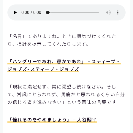
【神戸製鋼所様】
【住友ゴム工業様①】
【住友ゴム工業様②】
「名言」てありますね。ときに勇気づけてくれた
大阪ガスビジネスクリエイト様
り、指針を提示してくれたりします。
【大阪ガスビジネスクリエイト様】
【株式会社リゲッタ様】
「ハングリーであれ、愚かであれ」 – スティーブ・
ジョブズ- スティーブ・ジョブズ
コミュニケーションの課題をデータで見る
「現状に満足せず、常に渇望し続けなさい。そし
メディア掲載
て、常識にとらわれず、馬鹿だと思われるくらい自分
の信じる道を進みなさい」という意味の言葉です
記事を探す
「憧れるのをやめましょう」 – 大谷翔平
よくあるご質問