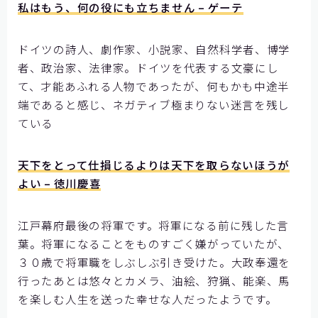
私はもう、何の役にも立ちません – ゲーテ
ドイツの詩人、劇作家、小説家、自然科学者、博学
者、政治家、法律家。ドイツを代表する文豪にし
て、才能あふれる人物であったが、何もかも中途半
端であると感じ、ネガティブ極まりない迷言を残し
ている
天下をとって仕損じるよりは天下を取らないほうが
よい – 徳川慶喜
江戸幕府最後の将軍です。将軍になる前に残した言
葉。将軍になることをものすごく嫌がっていたが、
３０歳で将軍職をしぶしぶ引き受けた。大政奉還を
行ったあとは悠々とカメラ、油絵、狩猟、能楽、馬
を楽しむ人生を送った幸せな人だったようです。