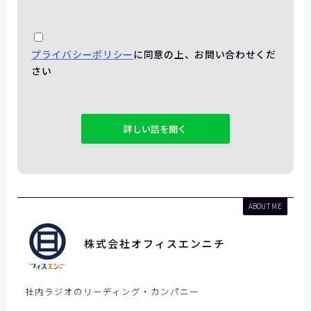
プライバシーポリシー
に同意の上、お問い合わせくだ
さい
こ
の
フ
ィ
ー
ル
ド
ABOUT ME
は
空
株式会社オフィスエンニチ
の
ま
ま
社内ラジオのリーディング・カンパニー
に