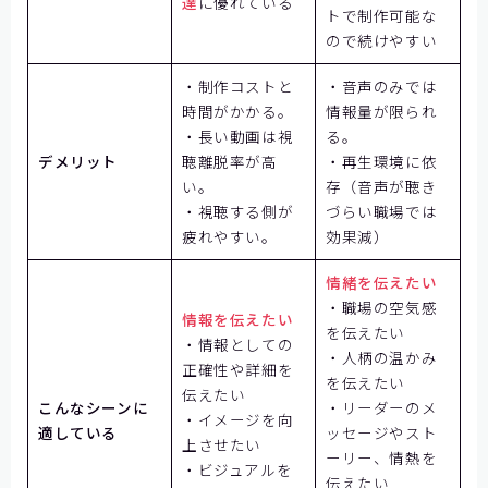
達
に優れている
トで制作可能な
ので続けやすい
・制作コストと
・音声のみでは
時間がかかる。
情報量が限られ
・長い動画は視
る。
デメリット
聴離脱率が高
・再生環境に依
い。
存（音声が聴き
・視聴する側が
づらい職場では
疲れやすい。
効果減）
情緒を伝えたい
・職場の空気感
情報を伝えたい
を伝えたい
・情報としての
・人柄の温かみ
正確性や詳細を
を伝えたい
伝えたい
こんなシーンに
・リーダーのメ
・イメージを向
適している
ッセージやスト
上させたい
ーリー、情熱を
・ビジュアルを
伝えたい