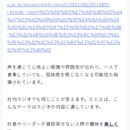
u.ac.jp/researchinfo/result/2021/08/20210830-
i.html#:~:text=%E5%9B%BD%E7%AB%8B%E5%A4
%A7%E5%AD%A6%E6%B3%95%E4%BA%BA%E6
%9D%B1%E6%B5%B7%E5%9B%BD%E7%AB%8B
,%E3%81%AB%E6%8E%B2%E8%BC%89%E3%81
%95%E3%82%8C%E3%81%BE%E3%81%97%E3%
81%9F%E3%80%82
声を通じて心地よい感情や雰囲気が伝わり、一人で
食事していても、孤独感を感じなくなる可能性も指
摘されています。
社内ラジオでも同じことが言えます。たとえば、こ
んなテーマはラジオの内容に適しています。
社長やリーダーが普段見せない人柄や趣味を
楽しく