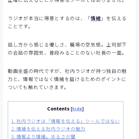
【神戸製鋼所様】
ラジオが本当に得意とするのは、「
情緒
」を伝える
【住友ゴム工業様①】
ことです。
【住友ゴム工業様②】
大阪ガスビジネスクリエイト様
話し方から感じる優しさ、職場の空気感。上司部下
【大阪ガスビジネスクリエイト様】
の会話の雰囲気、普段みることのない社長の一面。
【株式会社リゲッタ様】
動画全盛の時代ですが、社内ラジオが持つ独自の魅
コミュニケーションの課題をデータで見る
力と、情報ではなく情緒を届けるためのポイントに
ついても触れていきます。
メディア掲載
Contents
記事を探す
[
hide
]
1.
社内ラジオは「情報を伝える」ツールではない
よくあるご質問
2.
情緒を伝える社内ラジオの魅力
3.
情報より情緒。ゆるさが鍵