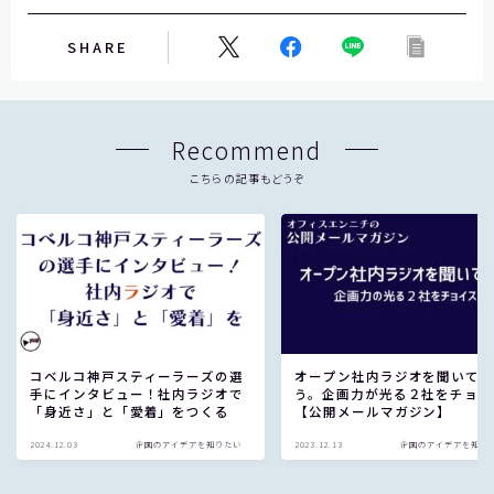
し
て
SHARE
く
だ
さ
Recommend
い
。
こちらの記事もどうぞ
コベルコ神戸スティーラーズの選
オープン社内ラジオを聞いて
手にインタビュー！社内ラジオで
う。企画力が光る２社をチョイ
「身近さ」と「愛着」をつくる
【公開メールマガジン】
2024.12.03
企画のアイデアを知りたい
2023.12.13
企画のアイデアを知り