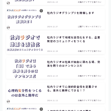
2025.01.15
企画のアイデアを知りたい
【神戸製鋼所様】
社内ラジオグランプリを開催します
【住友ゴム工業様①】
【住友ゴム工業様②】
2024.12.27
公開ラジオメールマガジン
大阪ガスビジネスクリエイト様
社内ラジオで地域を活性化をする、企業
【大阪ガスビジネスクリエイト様】
発信のコミュニティをつくる
【株式会社リゲッタ様】
2024.12.18
企画のアイデアを知りたい
コミュニケーションの課題をデータで見る
社内ラジオは社員が自由に語れる場、効
果を問うのはナンセンスだ
メディア掲載
2024.12.15
企画のアイデアを知りたい
記事を探す
社内ラジオで心理的安全性を定着させ
る。意外と簡単にできる！？
よくあるご質問
2024.11.12
企画のアイデアを知りたい