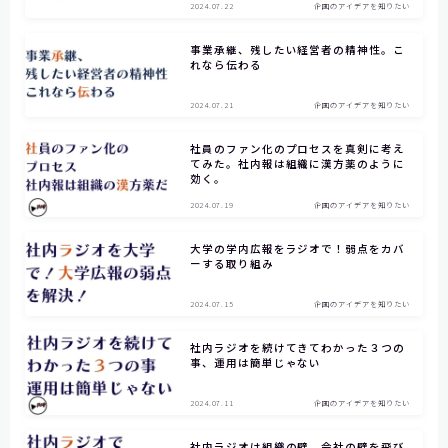
2024.07.22
企画のアイデアを知りたい
事業承継、残したい経営者の精神性。こ
れなら伝わる
2024.07.21
企画のアイデアを知りたい
社員のファン化のプロセスを真剣に考え
てみた。社内報は組織に漢方薬のように
効く。
2024.07.19
企画のアイデアを知りたい
大学の学内広報をラジオで！弱点をカバ
ーする取り組み
2024.07.15
企画のアイデアを知りたい
社内ラジオを続けてきてわかった３つの
事、運用は簡単じゃない
2024.07.11
企画のアイデアを知りたい
社内ラジオは組織の壁、会社の壁を飛び