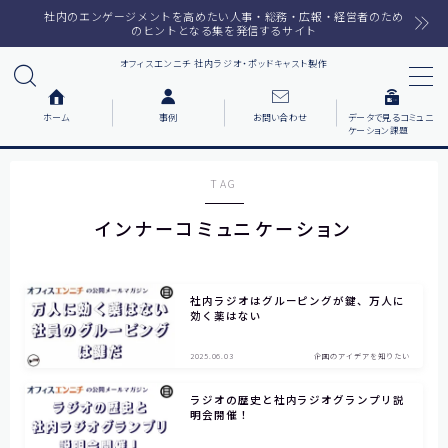
社内のエンゲージメントを高めたい人事・総務・広報・経営者のため
のヒントとなる集を発信するサイト
オフィスエンニチ 社内ラジオ・ポッドキャスト製作
MENU
ホーム
事例
お問い合わせ
データで見るコミュニ
ケーション課題
ホーム
TAG
ラジオメルマガ
インナーコミュニケーション
サービス一覧
社内ラジオはグルーピングが鍵、万人に
番組で紹介した音楽
効く薬はない
2025.06.03
企画のアイデアを知りたい
事例について知りたい
各社の動機をまとめました
ラジオの歴史と社内ラジオグランプリ説
明会開催！
お客様の声をまとめました